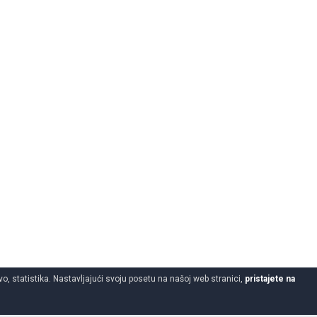
o, statistika. Nastavljajući svoju posetu na našoj web stranici,
pristajete na