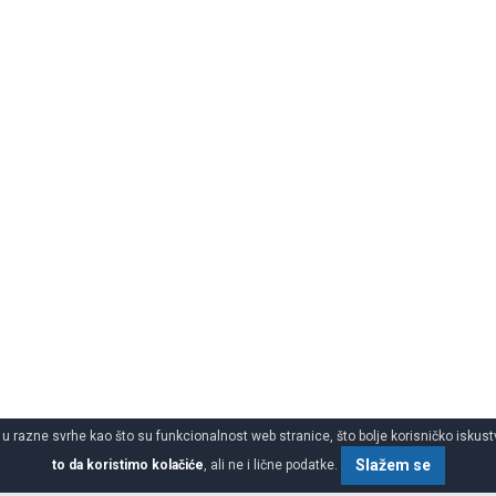
 u razne svrhe kao što su funkcionalnost web stranice, što bolje korisničko iskustv
Slažem se
to da koristimo kolačiće
, ali ne i lične podatke.