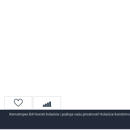
KemoImpex BiH koristi kolačiće i poštuje vašu privatnost! Kolačiće koristimo