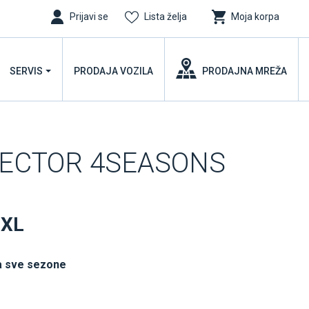
Prijavi se
Lista želja
Moja korpa
SERVIS
PRODAJA VOZILA
PRODAJNA MREŽA
VECTOR 4SEASONS
 XL
a sve sezone