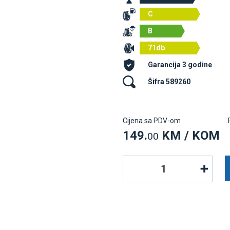
C
B
71db
Garancija 3 godine
Šifra 589260
Cijena sa PDV-om
149.
KM / KOM
00