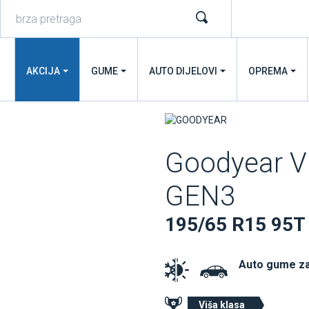
AKCIJA
GUME
AUTO DIJELOVI
OPREMA
Goodyear 
GEN3
195/65 R15 95T
Auto gume z
Viša klasa