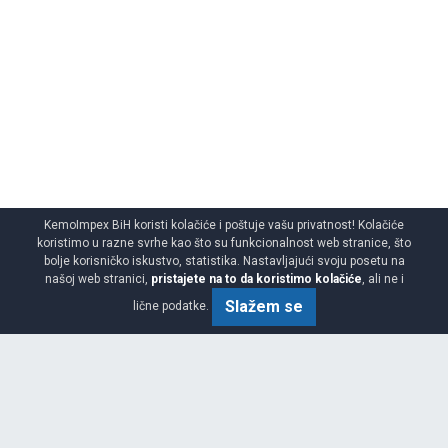
KemoImpex BiH koristi kolačiće i poštuje vašu privatnost! Kolačiće
koristimo u razne svrhe kao što su funkcionalnost web stranice, što
bolje korisničko iskustvo, statistika. Nastavljajući svoju posetu na
našoj web stranici,
pristajete na to da koristimo kolačiće
, ali ne i
Slažem se
lične podatke.