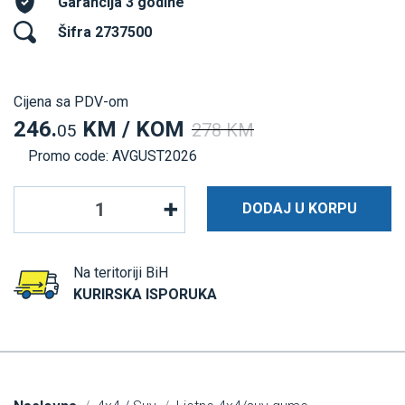
Garancija 3 godine
Šifra 2737500
Cijena sa PDV-om
246.
KM / KOM
278 KM
05
Promo code: AVGUST2026
DODAJ U KORPU
Na teritoriji BiH
KURIRSKA ISPORUKA