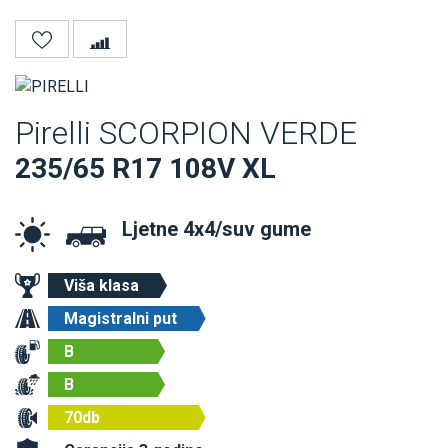
Pirelli SCORPION VERDE
235/65 R17 108V XL
Ljetne 4x4/suv gume
Viša klasa
Magistralni put
B
B
70db