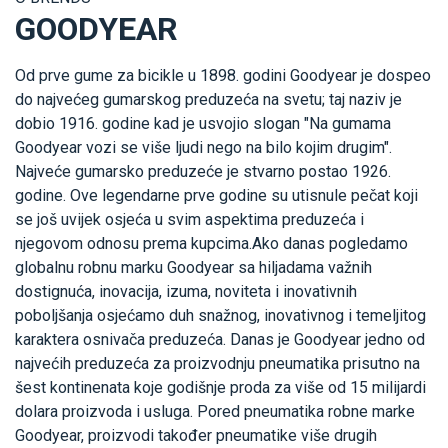
GOODYEAR
Od prve gume za bicikle u 1898. godini Goodyear je dospeo
do najvećeg gumarskog preduzeća na svetu; taj naziv je
dobio 1916. godine kad je usvojio slogan "Na gumama
Goodyear vozi se više ljudi nego na bilo kojim drugim".
Najveće gumarsko preduzeće je stvarno postao 1926.
godine. Ove legendarne prve godine su utisnule pečat koji
se još uvijek osjeća u svim aspektima preduzeća i
njegovom odnosu prema kupcima.Ako danas pogledamo
globalnu robnu marku Goodyear sa hiljadama važnih
dostignuća, inovacija, izuma, noviteta i inovativnih
poboljšanja osjećamo duh snažnog, inovativnog i temeljitog
karaktera osnivača preduzeća. Danas je Goodyear jedno od
najvećih preduzeća za proizvodnju pneumatika prisutno na
šest kontinenata koje godišnje proda za više od 15 milijardi
dolara proizvoda i usluga. Pored pneumatika robne marke
Goodyear, proizvodi također pneumatike više drugih