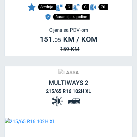
Srednja
C
C
70
Garancija 4 godine
Cijena sa PDV-om
151.
KM / KOM
05
159 KM
MULTIWAYS 2
215/65 R16 102H XL