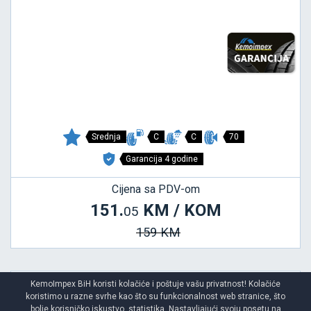
Srednja
C
C
70
Garancija 4 godine
Cijena sa PDV-om
151.
KM / KOM
05
159 KM
KemoImpex BiH koristi kolačiće i poštuje vašu privatnost! Kolačiće
koristimo u razne svrhe kao što su funkcionalnost web stranice, što
MULTISEASON 2
bolje korisničko iskustvo, statistika. Nastavljajući svoju posetu na