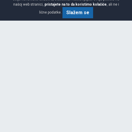
našoj web stranici,
pristajete na to da koristimo kolačiće
, ali ne i
215/65 R16 102V XL
Slažem se
lične podatke.
Srednja
C
B
72
Garancija 4 godine
Cijena sa PDV-om