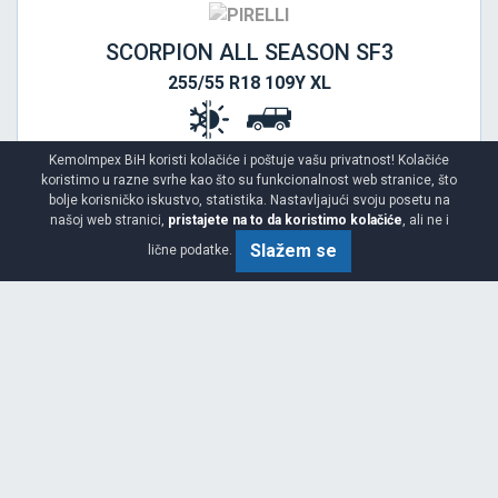
SCORPION ALL SEASON SF3
255/55 R18 109Y XL
KemoImpex BiH koristi kolačiće i poštuje vašu privatnost! Kolačiće
koristimo u razne svrhe kao što su funkcionalnost web stranice, što
bolje korisničko iskustvo, statistika. Nastavljajući svoju posetu na
našoj web stranici,
pristajete na to da koristimo kolačiće
, ali ne i
Slažem se
lične podatke.
Viša
B
A
71