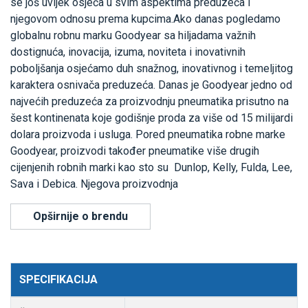
se još uvijek osjeća u svim aspektima preduzeća i
njegovom odnosu prema kupcima.Ako danas pogledamo
globalnu robnu marku Goodyear sa hiljadama važnih
dostignuća, inovacija, izuma, noviteta i inovativnih
poboljšanja osjećamo duh snažnog, inovativnog i temeljitog
karaktera osnivača preduzeća. Danas je Goodyear jedno od
najvećih preduzeća za proizvodnju pneumatika prisutno na
šest kontinenata koje godišnje proda za više od 15 milijardi
dolara proizvoda i usluga. Pored pneumatika robne marke
Goodyear, proizvodi također pneumatike više drugih
cijenjenih robnih marki kao sto su Dunlop, Kelly, Fulda, Lee,
Sava i Debica. Njegova proizvodnja
Opširnije o brendu
SPECIFIKACIJA