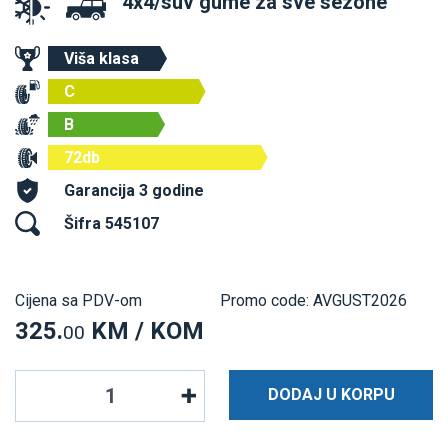
4x4/suv gume za sve sezone
Viša klasa
C
B
72db
Garancija 3 godine
Šifra 545107
Cijena sa PDV-om
Promo code: AVGUST2026
325.
KM / KOM
00
DODAJ U KORPU