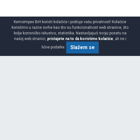
KemoImpex BiH koristi kolačiće i poštuje vašu privatnost! Kolačiće
koristimo u razne svrhe kao što su funkcionalnost web stranice, što
bolje korisničko iskustvo, statistika. Nastavljajući svoju posetu na
našoj web stranici,
pristajete na to da koristimo kolačiće
, ali ne i
Slažem se
lične podatke.