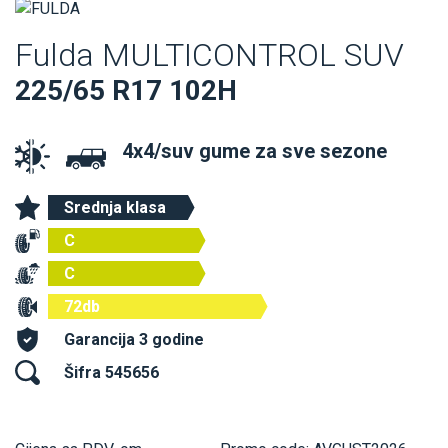
Fulda MULTICONTROL SUV
225/65 R17 102H
4x4/suv gume za sve sezone
Srednja klasa
C
C
72db
Garancija 3 godine
Šifra 545656