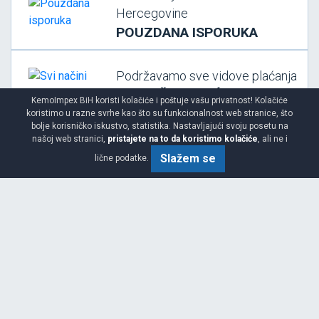
Hercegovine
POUZDANA ISPORUKA
Podržavamo sve vidove plaćanja
SVI NAČINI PLAĆANJA
KemoImpex BiH koristi kolačiće i poštuje vašu privatnost! Kolačiće
koristimo u razne svrhe kao što su funkcionalnost web stranice, što
bolje korisničko iskustvo, statistika. Nastavljajući svoju posetu na
našoj web stranici,
pristajete na to da koristimo kolačiće
, ali ne i
Svi vaši podaci su tajni i zaštićeni
Slažem se
lične podatke.
BEZBEDNA KUPOVINA