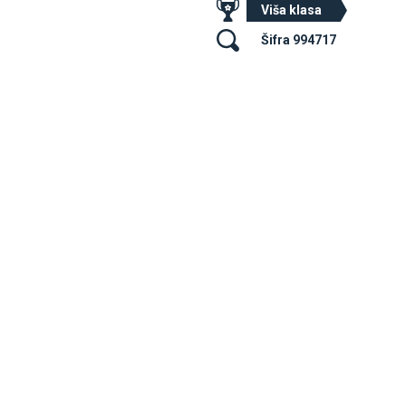
Viša klasa
Šifra 994717