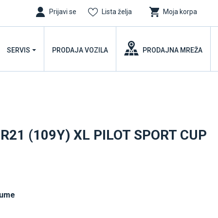
Prijavi se
Lista želja
Moja korpa
SERVIS
PRODAJA VOZILA
PRODAJNA MREŽA
R21 (109Y) XL PILOT SPORT CUP
gume