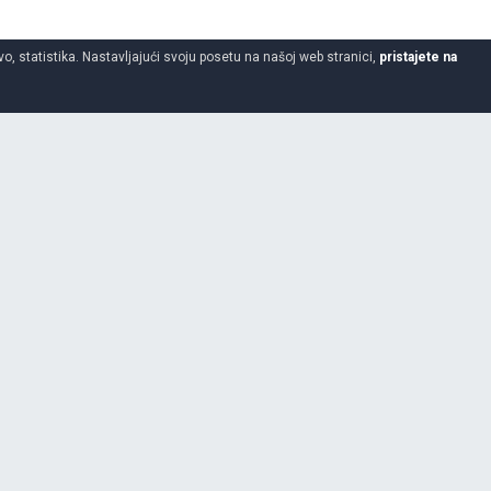
o, statistika. Nastavljajući svoju posetu na našoj web stranici,
pristajete na