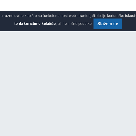
 u razne svrhe kao što su funkcionalnost web stranice, što bolje korisničko iskustv
Slažem se
to da koristimo kolačiće
, ali ne i lične podatke.
o gume
SPECIFIKACIJA
ilnosti roba i putnika i još više
vne ljudske potrebe za druženjem,
j poziciji na svim tržištima
kog vođstva, stalnim inovacijama
dova, Michelin može slediti svoju
g poslovanja. Neke ključne
aposlenih) Više od 150 miliona
 Neto prihodi ostvareni od